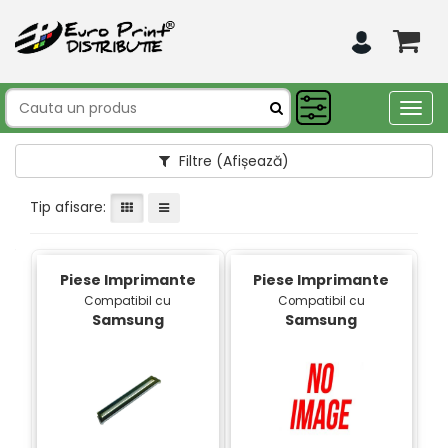
Togg
navig
Filtre
(Afișează)
Tip afisare:
Piese Imprimante
Piese Imprimante
Compatibil cu
Compatibil cu
Samsung
Samsung