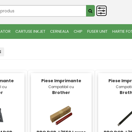
IATOR
CARTUSE INKJET
CERNEALA
CHIP
FUSER UNIT
HARTIE FO
imante
Piese Imprimante
Piese Imp
l cu
Compatibil cu
Compatib
er
Brother
Brot