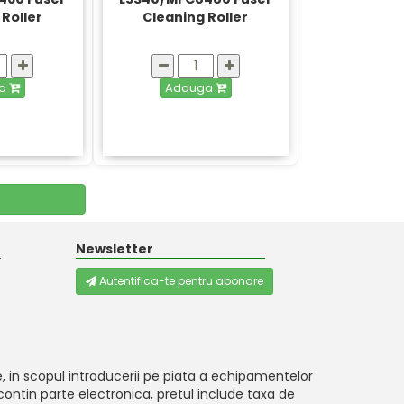
Roller
Cleaning Roller
ga
Adauga
Newsletter
Autentifica-te pentru abonare
, in scopul introducerii pe piata a echipamentelor
ontin parte electronica, pretul include taxa de