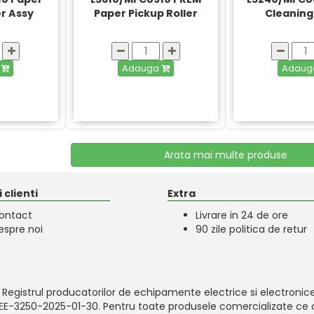
er Assy
Paper Pickup Roller
Cleaning 
PREMIUM
a
Adauga
Adau
Arata mai multe produse
 clienti
Extra
ontact
Livrare in 24 de ore
espre noi
90 zile politica de retur
 Registrul producatorilor de echipamente electrice si electronice
-EEE-3250-2025-01-30. Pentru toate produsele comercializate ce c