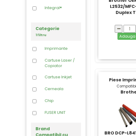
Brother OE
L2532/MFC
Integral®
Duplex 
Categorie
1 filtru
Adaug
Imprimante
Cartuse Laser /
Copiator
Cartuse Inkjet
Piese Impr
Compatibi
Cerneala
Broth
Chip
FUSER UNIT
Hartie foto
Brand
BRO DCP-L84
Compatibil cu