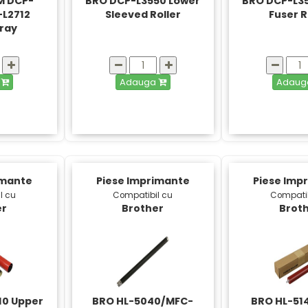
M DCP-
BRO DCP-L3550 Lower
BRO DCP-L3
-L2712
Sleeved Roller
Fuser R
Tray
a
Adauga
Adau
imante
Piese Imprimante
Piese Imp
l cu
Compatibil cu
Compatib
er
Brother
Brot
10 Upper
BRO HL-5040/MFC-
BRO HL-51