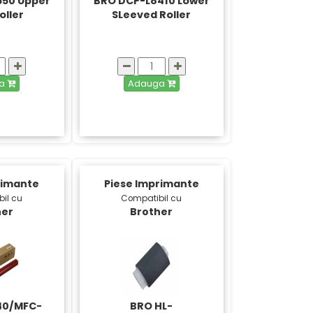
550 Upper
BRO DCP-L8410 Lower
oller
SLeeved Roller
ga
Adauga
rimante
Piese Imprimante
il cu
Compatibil cu
her
Brother
40/MFC-
BRO HL-