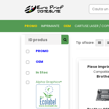
PROMO
IMPRIMANTE
OEM
CARTUSE LASER / COP
Tip afisare:
PROMO
OEM
Piese Impr
Compatibi
In Stoc
Broth
Alpha Graphics®