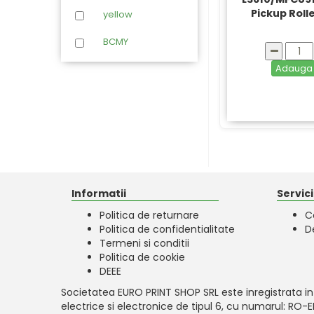
Pickup Roll
yellow
Sharp
BCMY
Toshiba
Adaug
Xerox
Informatii
Servicii
Politica de returnare
C
Politica de confidentialitate
D
Termeni si conditii
Politica de cookie
DEEE
Societatea EURO PRINT SHOP SRL este inregistrata in
electrice si electronice de tipul 6, cu numarul: RO