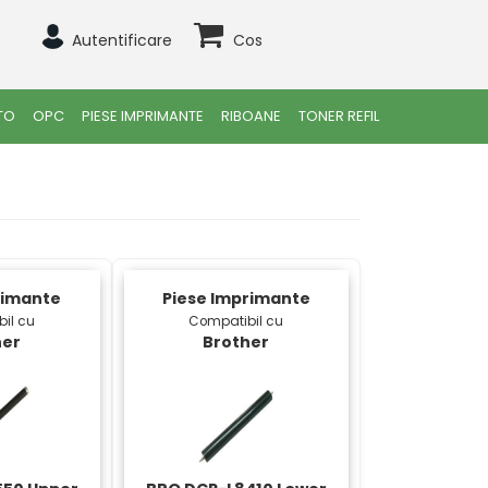
Autentificare
Cos
TO
OPC
PIESE IMPRIMANTE
RIBOANE
TONER REFIL
rimante
Piese Imprimante
il cu
Compatibil cu
her
Brother