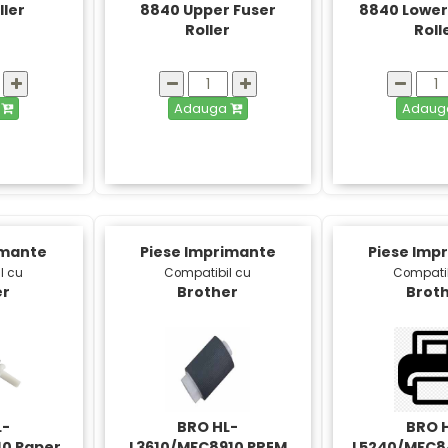
ller
8840 Upper Fuser
8840 Lower
Roller
Roll
a
Adauga
Adau
imante
Piese Imprimante
Piese Imp
l cu
Compatibil cu
Compatib
er
Brother
Brot
L-
BRO HL-
BRO 
10 Paper
L3610/MFC8910 PREM
L5240/MFC8