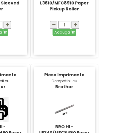
 Sleeved
L3610/MFC8910 Paper
er
Pickup Roller
ga
Adauga
rimante
Piese Imprimante
il cu
Compatibil cu
her
Brother
HL-
BRO HL-
460 Fuser
L5340/MFC8480 Fuser