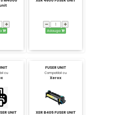
EPS M4000
XER 4600 FUSER UNIT
unit
ga
Adauga
UNIT
FUSER UNIT
il cu
Compatibil cu
ox
Xerox
USER UNIT
XER B405 FUSER UNIT