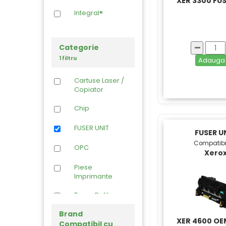
XER 3300 FUS
Integral®
Categorie
1 filtru
Adaug
Cartuse Laser /
Copiator
Chip
FUSER UNIT
FUSER U
Compatibi
OPC
Xero
Piese
Imprimante
Toner Refil
Brand
XER 4600 OE
Compatibil cu