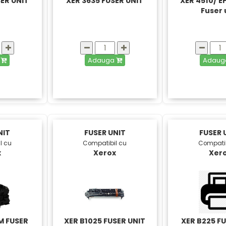
ER UNIT
XER 3635 FUSER UNIT
XER 4510/ 
Fuser 
a
Adauga
Adau
NIT
FUSER UNIT
FUSER 
l cu
Compatibil cu
Compatib
x
Xerox
Xer
M FUSER
XER B1025 FUSER UNIT
XER B225 F