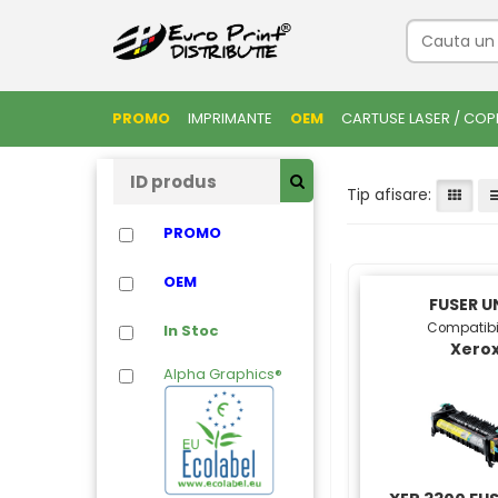
PROMO
IMPRIMANTE
OEM
CARTUSE LASER / COP
Tip afisare:
PROMO
OEM
FUSER U
Compatibi
In Stoc
Xero
Alpha Graphics®