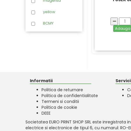
magenta
Xerox
yellow
BCMY
Adaug
Informatii
Servicii
Politica de returnare
C
Politica de confidentialitate
D
Termeni si conditii
Politica de cookie
DEEE
Societatea EURO PRINT SHOP SRL este inregistrata in
electrice si electronice de tipul 6, cu numarul: RO