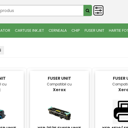
IATOR
CARTUSE INKJET
CERNEALA
CHIP
FUSER UNIT
HARTIE FO
NIT
FUSER UNIT
FUSER 
l cu
Compatibil cu
Compatib
x
Xerox
Xer