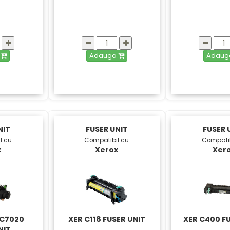
a
Adauga
Adau
NIT
FUSER UNIT
FUSER 
l cu
Compatibil cu
Compatib
x
Xerox
Xer
 C7020
XER C118 FUSER UNIT
XER C400 F
NIT