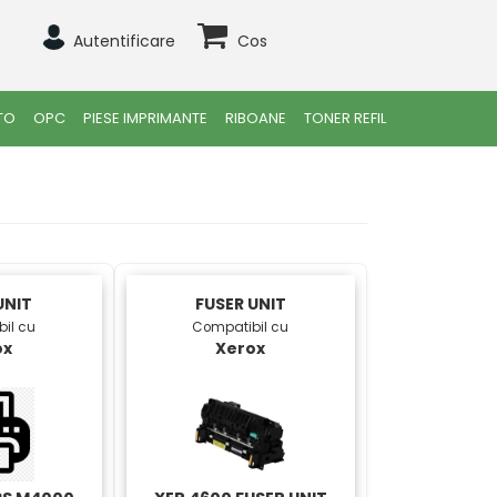
Autentificare
Cos
TO
OPC
PIESE IMPRIMANTE
RIBOANE
TONER REFIL
UNIT
FUSER UNIT
il cu
Compatibil cu
ox
Xerox