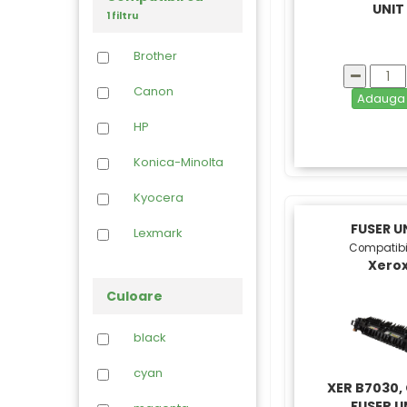
UNIT
1 filtru
Brother
Canon
Adaug
HP
Konica-Minolta
Kyocera
FUSER U
Lexmark
Compatibi
Xero
Oki
Culoare
Ricoh
black
Samsung
cyan
Toshiba
XER B7030,
FUSER U