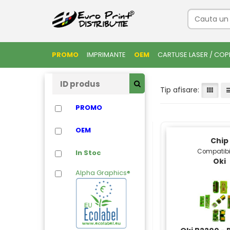
PROMO
IMPRIMANTE
OEM
CARTUSE LASER / COP
Tip afisare:
PROMO
OEM
Chip
Compatibi
In Stoc
Oki
Alpha Graphics®