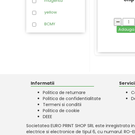
magenta
Panasonic
yellow
Philips
BCMY
Ricoh
Adaug
Samsung
Sharp
Toshiba
Triumph-Adler
Informatii
Servicii
Utax
Politica de returnare
C
Xerox
Politica de confidentialitate
D
Termeni si conditii
Politica de cookie
DEEE
Societatea EURO PRINT SHOP SRL este inregistrata in
electrice si electronice de tipul 6, cu numarul: RO