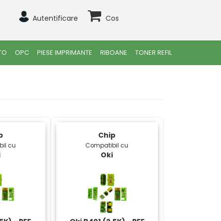
Autentificare
Cos
TO
OPC
PIESE IMPRIMANTE
RIBOANE
TONER REFIL
p
Chip
il cu
Compatibil cu
i
Oki