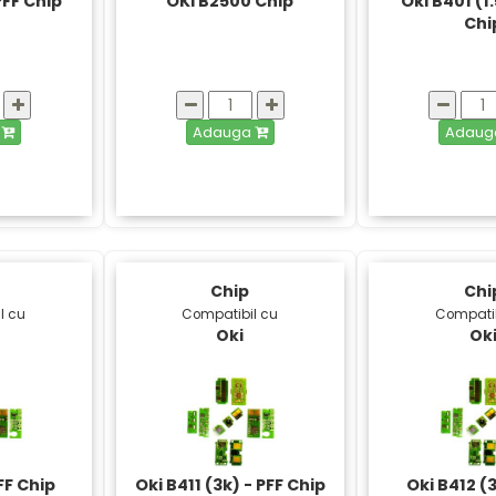
PFF Chip
OKI B2500 Chip
Oki B401 (1.
Chi
a
Adauga
Adau
Chip
Chi
l cu
Compatibil cu
Compatib
Oki
Ok
FF Chip
Oki B411 (3k) - PFF Chip
Oki B412 (3