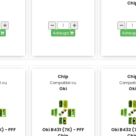
Chi
a
Adauga
Adau
Chip
Chi
l cu
Compatibil cu
Compatib
Oki
Ok
K) - PFF
Oki B431 (7K) - PFF
Oki B432 (7
Chip
Chi