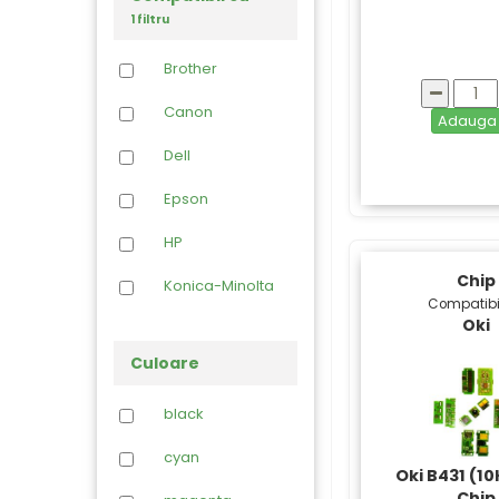
1 filtru
Brother
Canon
Adaug
Dell
Epson
HP
Chip
Konica-Minolta
Compatibi
Oki
Kyocera
Culoare
Lexmark
black
Oki
cyan
Olivetti
Oki B431 (10
Chip