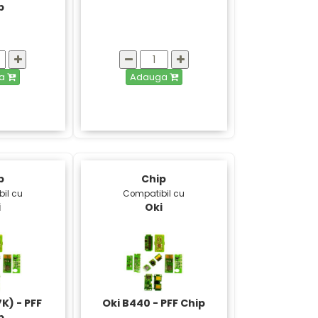
p
ga
Adauga
p
Chip
il cu
Compatibil cu
i
Oki
K) - PFF
Oki B440 - PFF Chip
p