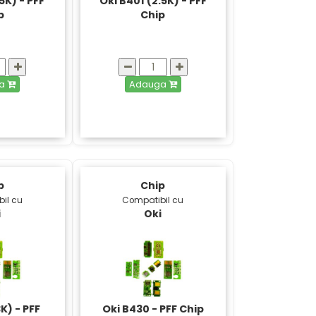
5K) - PFF
Oki B401 (2.5K) - PFF
p
Chip
ga
Adauga
p
Chip
il cu
Compatibil cu
i
Oki
K) - PFF
Oki B430 - PFF Chip