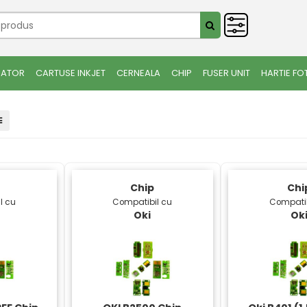
IATOR
CARTUSE INKJET
CERNEALA
CHIP
FUSER UNIT
HARTIE FO
Chip
Chi
l cu
Compatibil cu
Compatib
Oki
Ok