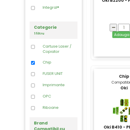
Oki B2200 - 
Integral®
Categorie
1 filtru
Adaug
Cartuse Laser /
Copiator
Chip
FUSER UNIT
Chip
Compatibi
Imprimante
Oki
OPC
Riboane
Toner Refil
Brand
Oki B410 - P
Compatibil cu