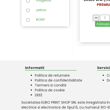
magenta
Panasonic
PREMI
yellow
Philips
BCMY
Ricoh
Adaug
Samsung
Sharp
Toshiba
Triumph-Adler
Informatii
Servicii
Utax
Politica de returnare
C
Xerox
Politica de confidentialitate
D
Termeni si conditii
Politica de cookie
DEEE
Societatea EURO PRINT SHOP SRL este inregistrata in
electrice si electronice de tipul 6, cu numarul: RO