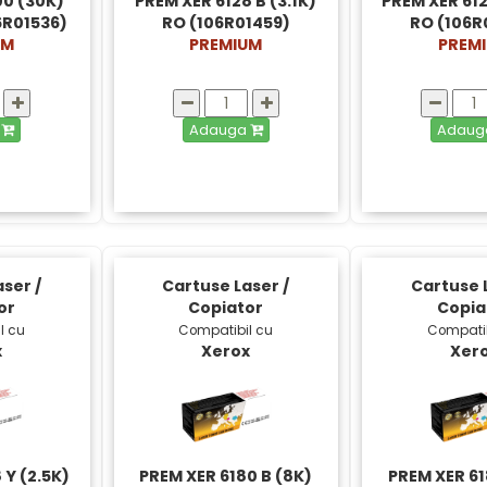
00 (30K)
PREM XER 6128 B (3.1K)
PREM XER 612
6R01536)
RO (106R01459)
RO (106R
UM
PREMIUM
PREM
a
Adauga
Adau
ser /
Cartuse Laser /
Cartuse L
or
Copiator
Copia
l cu
Compatibil cu
Compatib
x
Xerox
Xer
 Y (2.5K)
PREM XER 6180 B (8K)
PREM XER 61