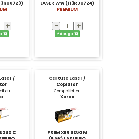
13R00723)
LASER WW (113R00724)
IUM
PREMIUM
ga
Adauga
aser /
Cartuse Laser /
tor
Copiator
il cu
Compatibil cu
ox
Xerox
 6280 C
PREM XER 6280 M
ASER RO
(5.9K) LASER RO