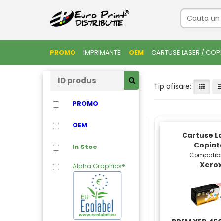
PROMO
IMPRIMANTE
OEM
CARTUSE LASER / COP
Tip afisare:
PROMO
OEM
Cartuse La
Copiat
In Stoc
Compatibi
Xero
Alpha Graphics®