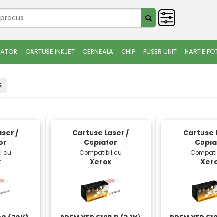
IATOR
CARTUSE INKJET
CERNEALA
CHIP
FUSER UNIT
HARTIE FO
ser /
Cartuse Laser /
Cartuse L
or
Copiator
Copia
l cu
Compatibil cu
Compatib
x
Xerox
Xer