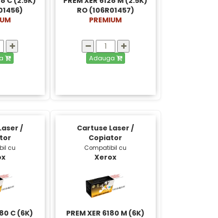
8 C (2.5K)
PREM XER 6128 M (2.5K)
01456)
RO (106R01457)
IUM
PREMIUM
ga
Adauga
aser /
Cartuse Laser /
tor
Copiator
il cu
Compatibil cu
ox
Xerox
80 C (6K)
PREM XER 6180 M (6K)