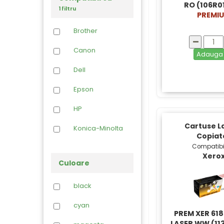
RO (106R0
1 filtru
PREMI
Brother
Canon
Adaug
Dell
Epson
HP
Cartuse La
Konica-Minolta
Copiat
Compatibi
Kyocera
Xero
Culoare
Lexmark
black
OCE
cyan
Oki
PREM XER 618
LASER WW (11