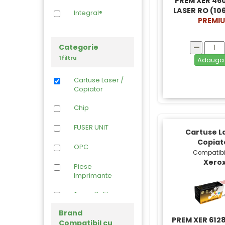
PREM XER 46
LASER RO (10
Integral®
PREMI
Categorie
1 filtru
Adaug
Cartuse Laser /
Copiator
Chip
FUSER UNIT
Cartuse La
Copiat
OPC
Compatibi
Xero
Piese
Imprimante
Toner Refil
Brand
PREM XER 6128
Compatibil cu