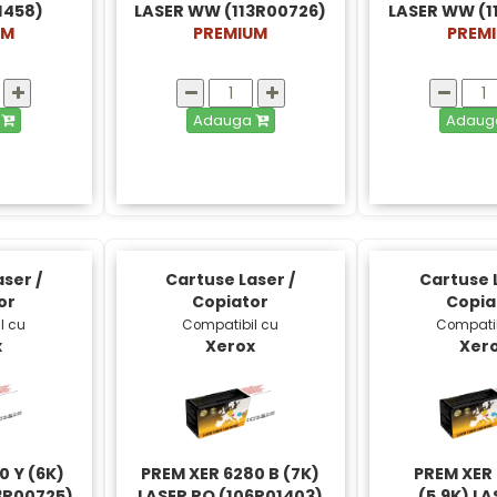
1458)
LASER WW (113R00726)
LASER WW (1
UM
PREMIUM
PREM
a
Adauga
Adau
ser /
Cartuse Laser /
Cartuse L
or
Copiator
Copia
l cu
Compatibil cu
Compatib
x
Xerox
Xer
0 Y (6K)
PREM XER 6280 B (7K)
PREM XER
3R00725)
LASER RO (106R01403)
(5.9K) L