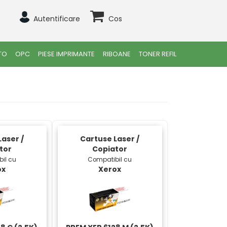
Autentificare
Cos
TO
OPC
PIESE IMPRIMANTE
RIBOANE
TONER REFIL
aser /
Cartuse Laser /
tor
Copiator
il cu
Compatibil cu
ox
Xerox