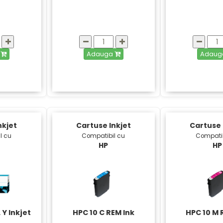
a
Adauga
Adau
nkjet
Cartuse Inkjet
Cartuse 
l cu
Compatibil cu
Compatib
HP
HP
Y Inkjet
HPC 10 C REM Ink
HPC 10 M 