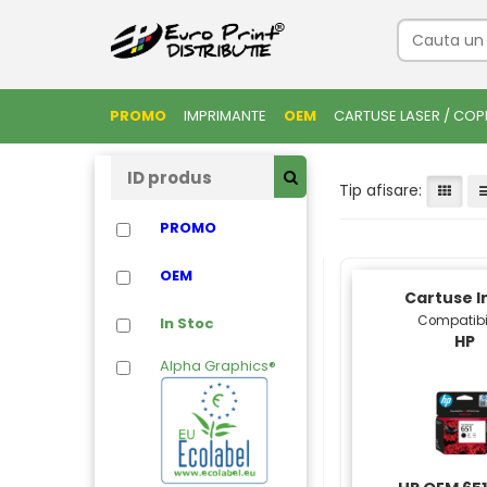
PROMO
IMPRIMANTE
OEM
CARTUSE LASER / COP
Tip afisare:
PROMO
OEM
Cartuse I
Compatibi
In Stoc
HP
Alpha Graphics®