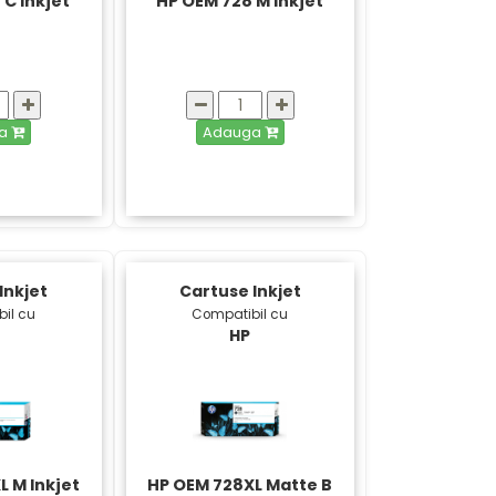
 C Inkjet
HP OEM 728 M Inkjet
ga
Adauga
Inkjet
Cartuse Inkjet
il cu
Compatibil cu
HP
L M Inkjet
HP OEM 728XL Matte B