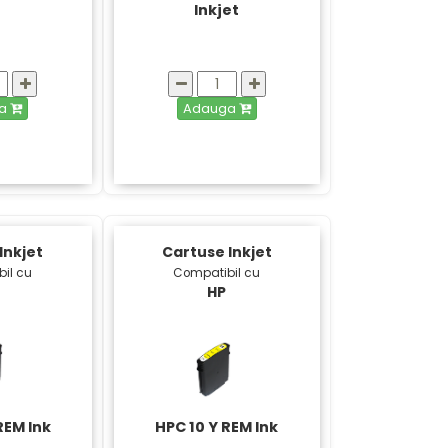
Inkjet
ga
Adauga
Inkjet
Cartuse Inkjet
il cu
Compatibil cu
HP
REM Ink
HPC 10 Y REM Ink