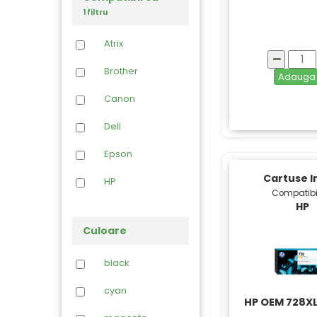
OPC
1 filtru
Piese
Imprimante
Atrix
Toner Refil
Brother
Adaug
Canon
Dell
Epson
Cartuse I
HP
Compatibi
HP
Kodak
Culoare
Lexmark
black
Olivetti
cyan
Philips
HP OEM 728XL 