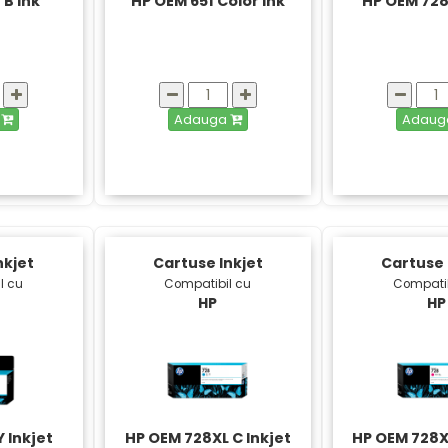
 B Ink
HP OEM 651 Color Ink
HP OEM 728
a
Adauga
Adau
nkjet
Cartuse Inkjet
Cartuse 
l cu
Compatibil cu
Compatib
HP
HP
 Inkjet
HP OEM 728XL C Inkjet
HP OEM 728X