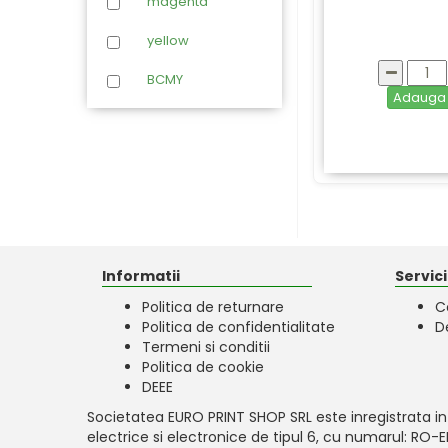
magenta
Samsung
yellow
BCMY
Adaug
Informatii
Servicii
Politica de returnare
C
Politica de confidentialitate
D
Termeni si conditii
Politica de cookie
DEEE
Societatea EURO PRINT SHOP SRL este inregistrata in
electrice si electronice de tipul 6, cu numarul: RO