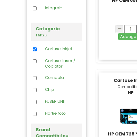
HP OEM 651
Integral®
Categorie
1 filtru
Adaug
Cartuse Inkjet
Cartuse Laser /
Copiator
Cerneala
Cartuse I
Compatibi
Chip
HP
FUSER UNIT
Hartie foto
Imprimante
Brand
HP OEM 728 Y
Compatibil cu