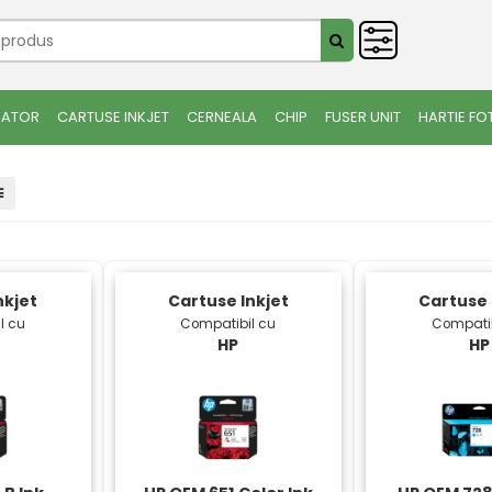
IATOR
CARTUSE INKJET
CERNEALA
CHIP
FUSER UNIT
HARTIE FO
nkjet
Cartuse Inkjet
Cartuse 
l cu
Compatibil cu
Compatib
HP
HP