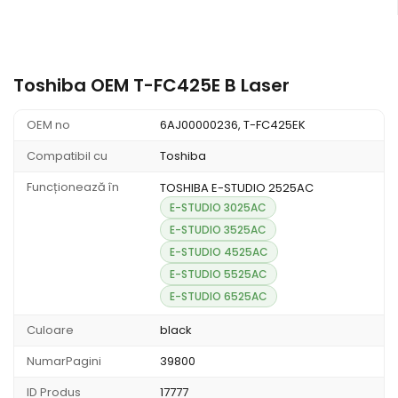
Toshiba OEM T-FC425E B Laser
OEM no
6AJ00000236, T-FC425EK
Compatibil cu
Toshiba
Funcționează în
TOSHIBA E-STUDIO 2525AC
E-STUDIO 3025AC
E-STUDIO 3525AC
E-STUDIO 4525AC
E-STUDIO 5525AC
E-STUDIO 6525AC
Culoare
black
NumarPagini
39800
ID Produs
17777