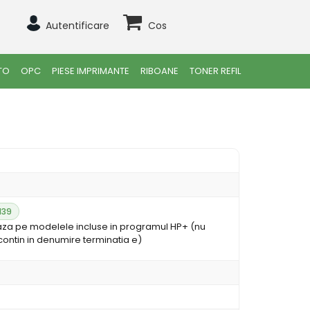
Autentificare
Cos
TO
OPC
PIESE IMPRIMANTE
RIBOANE
TONER REFIL
139
aza pe modelele incluse in programul HP+ (nu
ontin in denumire terminatia e)