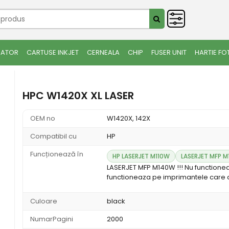
IATOR
CARTUSE INKJET
CERNEALA
CHIP
FUSER UNIT
HARTIE FO
HPC W1420X XL LASER
OEM no
W1420X, 142X
Compatibil cu
HP
Funcționează în
HP LASERJET M110W
LASERJET MFP M
LASERJET MFP M140W !!! Nu functione
functioneaza pe imprimantele care c
Culoare
black
NumarPagini
2000