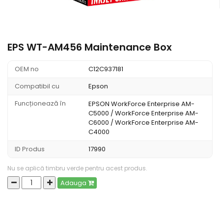
EPS WT-AM456 Maintenance Box
OEM no
C12C937181
Compatibil cu
Epson
Funcționează în
EPSON WorkForce Enterprise AM-
C5000 / WorkForce Enterprise AM-
C6000 / WorkForce Enterprise AM-
C4000
ID Produs
17990
Nu se aplică timbru verde pentru acest produs.
Adauga