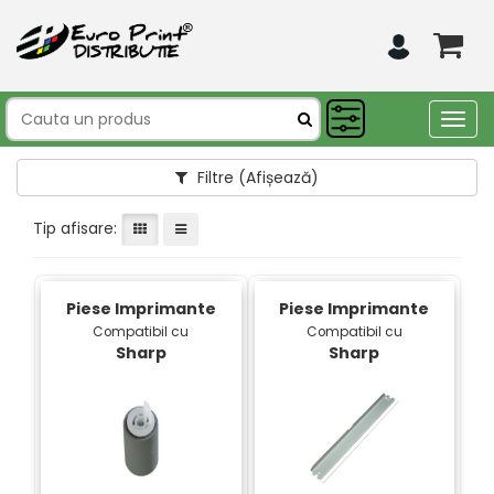
Togg
navig
Filtre
(Afișează)
Tip afisare:
Piese Imprimante
Piese Imprimante
Compatibil cu
Compatibil cu
Sharp
Sharp