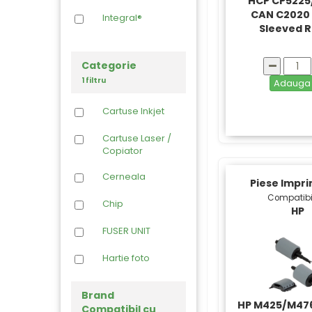
HCP CP5225
CAN C2020
Integral®
Sleeved R
Categorie
1 filtru
Adaug
Cartuse Inkjet
Cartuse Laser /
Copiator
Cerneala
Piese Impr
Compatibi
Chip
HP
FUSER UNIT
Hartie foto
Imprimante
Brand
HP M425/M476
Compatibil cu