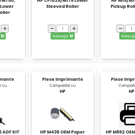
/M750,
HP CP1025/M175 Lower
HP M15/M1
 Lower
Sleeved Roller
Pickup Rol
oller
a
Adauga
Adau
imante
Piese Imprimante
Piese Imp
l cu
Compatibil cu
Compatib
HP
HP
 ADF KIT
HP M436 OEM Paper
HP M652 OEM