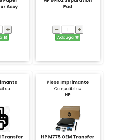
6 Paper
HP M402 Separation
ler Assy
Pad
ga
Adauga
rimante
Piese Imprimante
il cu
Compatibil cu
HP
 Transfer
HP M775 OEM Transfer