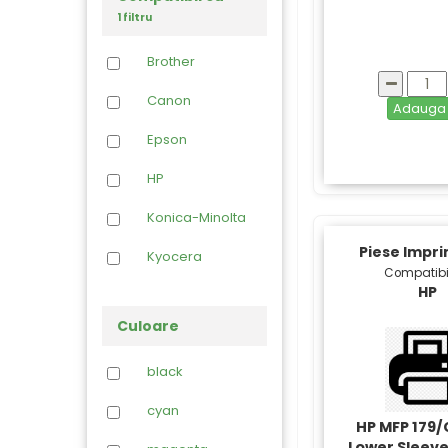
OPC
1 filtru
Piese
Imprimante
Brother
Toner Refil
Canon
Adaug
Epson
HP
Konica-Minolta
Piese Impr
Kyocera
Compatibi
HP
Lexmark
Culoare
OCE
black
Panasonic
cyan
Ricoh
HP MFP 179
Lower Sleeve