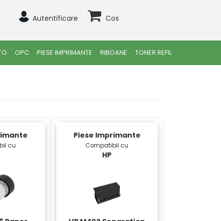
Autentificare
Cos
TO
OPC
PIESE IMPRIMANTE
RIBOANE
TONER REFIL
rimante
Piese Imprimante
il cu
Compatibil cu
HP