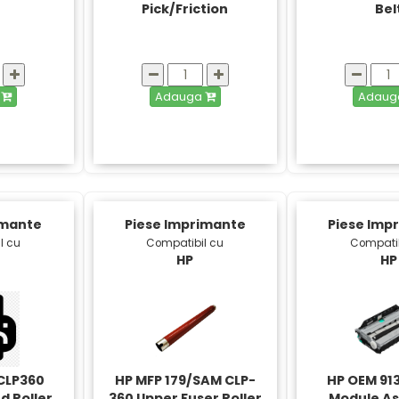
Pick/Friction
Bel
a
Adauga
Adau
imante
Piese Imprimante
Piese Imp
l cu
Compatibil cu
Compatib
HP
HP
/CLP360
HP MFP 179/SAM CLP-
HP OEM 91
d Roller
360 Upper Fuser Roller
Module A