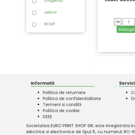
magenta
Samsung
yellow
Sharp
BCMY
Toshiba
Adaug
Xerox
Informatii
Servicii
Politica de returnare
C
Politica de confidentialitate
D
Termeni si conditii
Politica de cookie
DEEE
Societatea EURO PRINT SHOP SRL este inregistrata in
electrice si electronice de tipul 6, cu numarul: RO