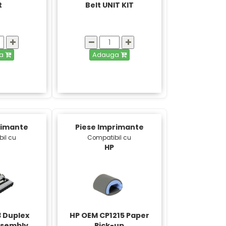
t
Belt UNIT KIT
ga
Adauga
rimante
Piese Imprimante
il cu
Compatibil cu
HP
3 Duplex
HP OEM CP1215 Paper
ssembly
Pick-up