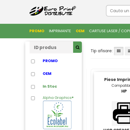
PROMO
IMPRIMANTE
OEM
CARTUSE LASER / COP
Tip afisare:
PROMO
OEM
Piese Impr
Compatibi
In Stoc
HP
Alpha Graphics®