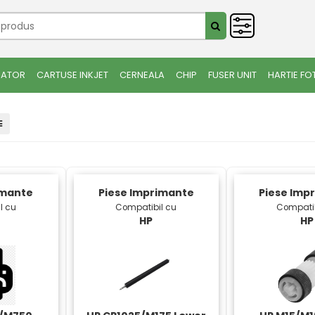
IATOR
CARTUSE INKJET
CERNEALA
CHIP
FUSER UNIT
HARTIE FO
imante
Piese Imprimante
Piese Imp
l cu
Compatibil cu
Compatib
HP
HP