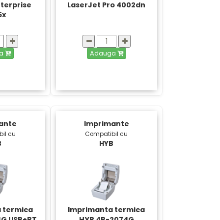
nterprise
LaserJet Pro 4002dn
5x
ga
Adauga
ante
Imprimante
il cu
Compatibil cu
B
HYB
 termica
Imprimanta termica
4G USB+BT
HYB 4B-2074G