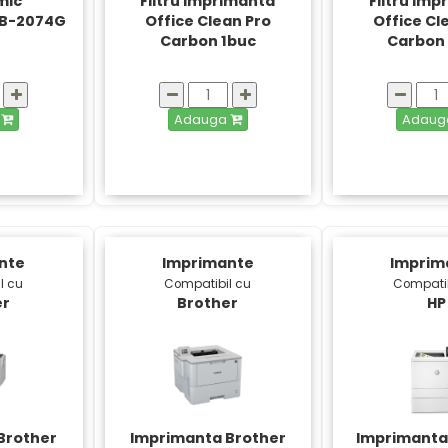
mic
Filtru imprimanta
Filtru im
4B-2074G
Office Clean Pro
Office Cl
Carbon 1buc
Carbon
a
Adauga
Adau
nte
Imprimante
Imprim
l cu
Compatibil cu
Compatib
er
Brother
HP
Brother
Imprimanta Brother
Imprimanta