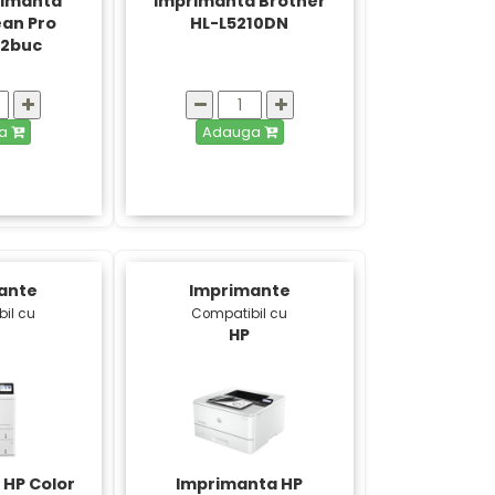
primanta
Imprimanta Brother
ean Pro
HL-L5210DN
 2buc
ga
Adauga
ante
Imprimante
il cu
Compatibil cu
HP
 HP Color
Imprimanta HP