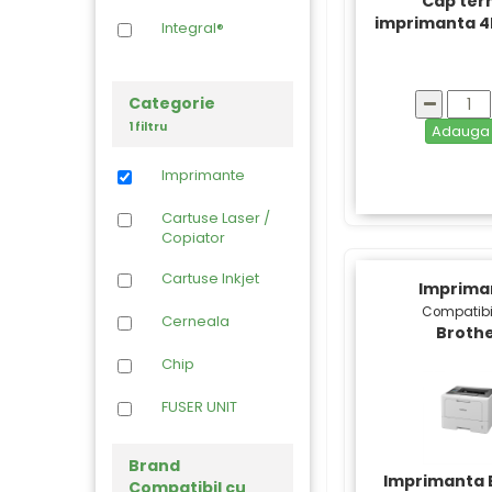
Cap ter
imprimanta 
Integral®
Categorie
1 filtru
Adaug
Imprimante
Cartuse Laser /
Copiator
Cartuse Inkjet
Imprima
Compatibi
Cerneala
Broth
Chip
FUSER UNIT
Hartie foto
Brand
Imprimanta 
Compatibil cu