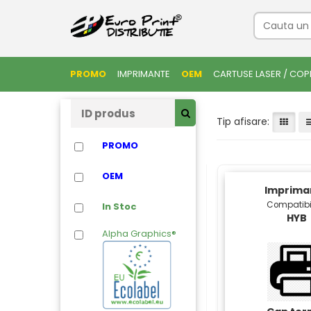
PROMO
IMPRIMANTE
OEM
CARTUSE LASER / COP
Tip afisare:
PROMO
OEM
Imprima
Compatibi
In Stoc
HYB
Alpha Graphics®