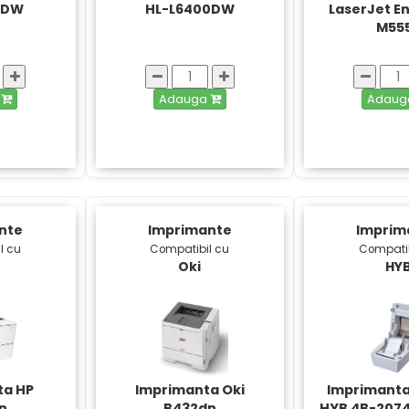
0DW
HL-L6400DW
LaserJet E
M55
a
Adauga
Adau
nte
Imprimante
Imprim
l cu
Compatibil cu
Compatib
Oki
HY
ta HP
Imprimanta Oki
Imprimanta
n
B432dn
HYB 4B-207