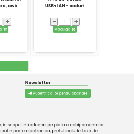
are, awb
USB+LAN - coduri
bare, awb
ga
Adauga
Newsletter
Autentifica-te pentru abonare
, in scopul introducerii pe piata a echipamentelor
ontin parte electronica, pretul include taxa de