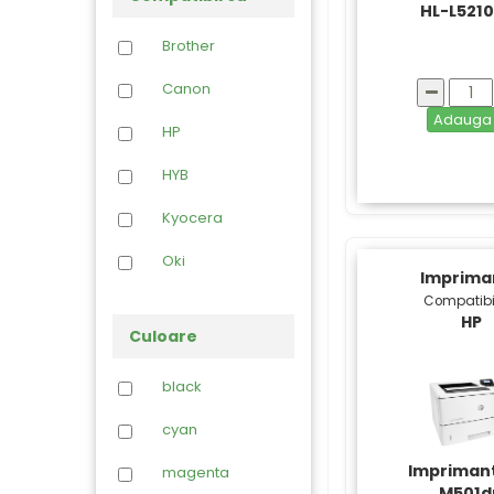
OPC
HL-L521
Piese
Brother
Imprimante
Canon
Riboane
Adaug
HP
Toner Refil
HYB
Kyocera
Oki
Imprima
Compatibi
HP
Culoare
black
cyan
Impriman
magenta
M501d