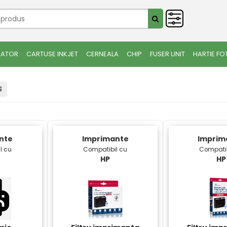
IATOR
CARTUSE INKJET
CERNEALA
CHIP
FUSER UNIT
HARTIE FO
nte
Imprimante
Imprim
l cu
Compatibil cu
Compatib
HP
HP